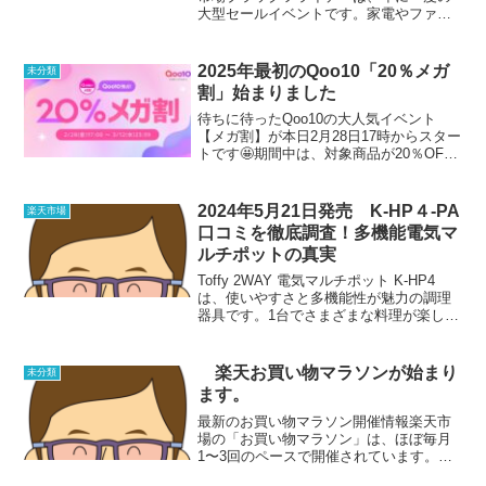
大型セールイベントです。家電やファッ
ション、コスメから食品まで、幅広い商
品が大幅割引の対象に！さらに、ポイン
トアップキャンペーンやお得なクーポン
2025年最初のQoo10「20％メガ
未分類
も活用すれば、いつもの買...
割」始まりました
待ちに待ったQoo10の大人気イベント
【メガ割】が本日2月28日17時からスター
トです🤩期間中は、対象商品が20％OFF
でご購入いただけるクーポンが3枚×3回、
合計9枚配布されます✨全てのクーポンを
使用すると、9商品を20％OFFでご購入
2024年5月21日発売 K-HP４-PA
楽天市場
い...
口コミを徹底調査！多機能電気マ
ルチポットの真実
Toffy 2WAY 電気マルチポット K-HP4
は、使いやすさと多機能性が魅力の調理
器具です。1台でさまざまな料理が楽しめ
るため、忙しい日常にぴったりです。こ
の商品は、多くのユーザーから高評価を
得ています。以下に、良い口コミをいく
楽天お買い物マラソンが始まり
未分類
つかご紹...
ます。
最新のお買い物マラソン開催情報楽天市
場の「お買い物マラソン」は、ほぼ毎月
1〜3回のペースで開催されています。
2025年3月の開催期間は3月21日（金）20