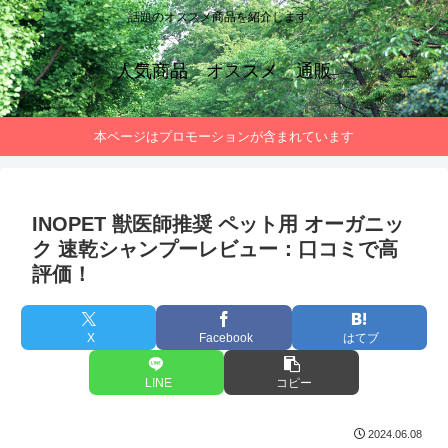
話題のオススメ商品を紹介します。
人気商品 オススメ 通販
本ページはプロモーションが含まれています
INOPET 獣医師推奨 ペット用 オーガニッ
ク 速乾シャンプーレビュー：口コミで高
評価！
X
Facebook
はてブ
LINE
コピー
2024.06.08