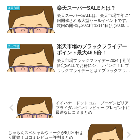
時〜27日（木）1時59分の7日間。獲得上
限ポイントは7000ポイントです。楽天お
楽天スーパーSALEとは？
楽天市場
買い...
楽天スーパーSALEは、楽天市場で年に4
回開催される大型セールイベントです。
次回の開催は2023年12月4日(月)20:00か
ら2023年12月11日(月)01:59までの期間で
行われます。楽天スーパーSALEとは何
か 楽天スーパーSALE...
楽天市場のブラックフライデー
楽天市場
ポイント最大46.5倍！
楽天市場ブラックフライデー2024｜期間
限定SALEでお得にショッピング！1. ブ
ラックフライデーとは？ブラックフライ
デーは、毎年11月に開催される年に一度
の大型セールイベントです。楽天市場で
は、驚きの割引やポイントアップキャン
ペーンが目白...
イイハナ・ドットコム ブーゲンビリア
ブライダルピンクレビュー プレゼントに
最適な口コミまとめ
じゃらんスペシャルウィークが8月30日よ
り開始！口コミレビュー評判まとめ